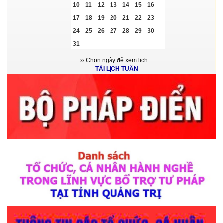
10
11
12
13
14
15
16
Danh sách Phiếu Lý lịch tư pháp cấp ngày 26/8/2019
17
18
19
20
21
22
23
24
25
26
27
28
29
30
Danh sách Phiếu Lý lịch tư pháp cấp ngày 22/8/2019
31
Thông báo đấu giá Tài sản trên đất và chuyển nhượng quyền sử dụng
›› Chọn ngày để xem lịch
đất thuê đất tại xã Hải Ninh, huyện Quảng Ninh của Trung tâm Dịch vụ đấu
TẢI LỊCH TUẦN
giá tài sản tỉnh Quảng Bình
Danh sách Phiếu Lý lịch tư pháp cấp ngày 20/8/2019
Danh sách Phiếu Lý lịch tư pháp cấp ngày 19/8/2019
Thông báo chuyển địa điểm tiếp nhận hồ sơ cấp Phiếu lý lịch tư pháp
Thông báo đấu giá Quyền sử dụng 72 thửa đất ở tại khu ở mới Đồng
Trạm, thôn Phú Lộc 4, xã Quảng Phú, huyện Quảng Trạch của Công ty Đấu
giá hợp danh Trường Hà
Danh sách Phiếu Lý lịch tư pháp cấp ngày 13/8/2019
Thông báo đấu giá Quyền sử dụng đất của Trung tâm Dịch vụ đấu giá
tài sản tỉnh Quảng Bình