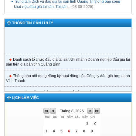
Trung tâm Dịch vụ đấu giá tài sản tỉnh Quảng Trị thông báo công
khai việc đấu giá tài sản: Tài sản...
(03-08-2026)
THÔNG TIN CẦN LƯU Ý
Danh sách tổ chức đấu giá tài sản/chi nhánh Doanh nghiệp đấu giá tài
sản trên địa bàn tỉnh Quảng Bình
Thông báo nội dung đăng ký hoạt động của Công ty đấu giá hợp danh
Vĩnh Thành
Danh sách đăng ký tập sự hành nghề công chứng
LỊCH LÀM VIỆC
Danh sách Phiếu Lý lịch tư pháp cấp ngày 30/8/2019
Tháng 8, 2026
Danh sách Công chứng viên đủ điều kiện hướng dẫn tập sự hành
Hai
Ba
Tư
Năm
Sáu
Bảy
CN
nghê Công chứng trên địa bàn tỉnh Quảng Bình
1
2
Thông báo công khai việc đấu giá tài sản của Trung tâm Dịch vụ đấu
3
4
5
6
7
8
9
giá tài sản tỉnh Quảng Bình