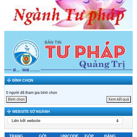
BÌNH CHỌN
0 người đã tham gia bình chọn
Bình chọn
Xem kết quả
WEBSITE SỞ NGÀNH
TRANG
GỞI
UNICODE
GÓP
ĐĂNG